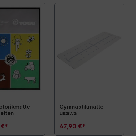
torikmatte
Gymnastikmatte
elten
usawa
 €*
47,90 €*