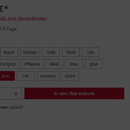
€*
MwSt. zzgl. Versandkosten
 2-5 Tage
Apple
Eisblau
Gelb
Gold
Lila
Perlgrün
Pflaume
Weiß
blau
grün
pink,
rot
schwarz
türkis
 Anzahl: Gib den gewünschten Wert ein 
In den Warenkorb
mer:
445411