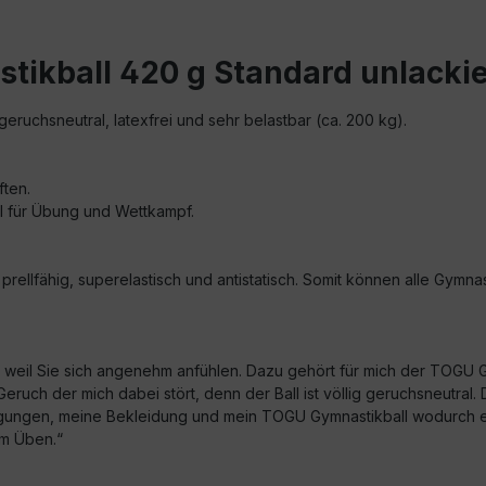
tikball 420 g Standard unlackie
geruchsneutral, latexfrei und sehr belastbar (ca. 200 kg).
ften.
hl für Übung und Wettkampf.
prellfähig, superelastisch und antistatisch. Somit können alle Gymn
in weil Sie sich angenehm anfühlen. Dazu gehört für mich der TOGU
uch der mich dabei stört, denn der Ball ist völlig geruchsneutral. D
ungen, meine Bekleidung und mein TOGU Gymnastikball wodurch eine
im Üben.“