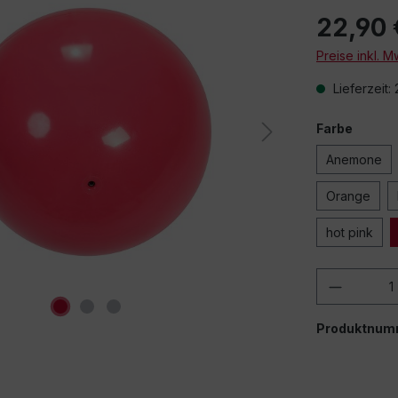
22,90 
Preise inkl. 
Lieferzeit:
Farbe
Anemone
Orange
hot pink
Produkt
Produktnum