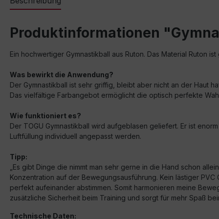
Beschreibung
Produktinformationen "Gymnas
Ein hochwertiger Gymnastikball aus Ruton. Das Material Ruton ist 
Was bewirkt die Anwendung?
Der Gymnastikball ist sehr griffig, bleibt aber nicht an der Haut ha
Das vielfältige Farbangebot ermöglicht die optisch perfekte Wa
Wie funktioniert es?
Der TOGU Gymnastikball wird aufgeblasen geliefert. Er ist enorm 
Luftfüllung individuell angepasst werden.
Tipp:
„Es gibt Dinge die nimmt man sehr gerne in die Hand schon alle
Konzentration auf der Bewegungsausführung. Kein lästiger PVC Ger
perfekt aufeinander abstimmen. Somit harmonieren meine Beweg
zusätzliche Sicherheit beim Training und sorgt für mehr Spaß be
Technische Daten: