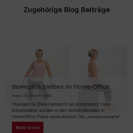
Zugehörige Blog Beiträge
Beweglich bleiben im Home-Office
Togu | 23. Oktober 2020
Übungen für Zwischendurch am Arbeitsplatz Viele
Arbeitsplätze wurden in den letzten Monaten in
HomeOffice Plätze umstrukturiert. Die „neugewonnene“
Zeit durch den Wegfall der Anfahrtszeit wird von vielen
Mehr lesen
Menschen genutzt um mehr Sport zu treiben. Was für