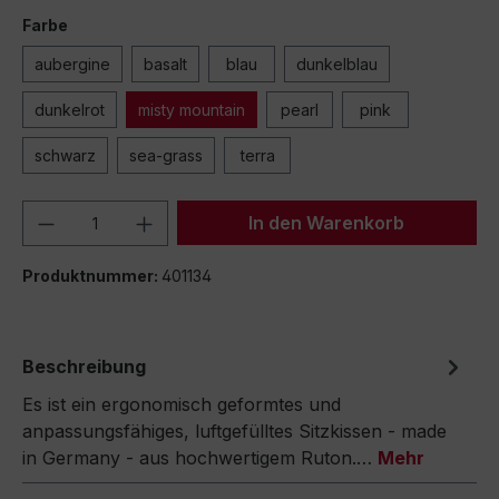
Farbe
aubergine
basalt
blau
dunkelblau
dunkelrot
misty mountain
pearl
pink
schwarz
sea-grass
terra
Produkt Anzahl: Gib den gewünschten We
In den Warenkorb
Produktnummer:
401134
Beschreibung
Es ist ein ergonomisch geformtes und
anpassungsfähiges, luftgefülltes Sitzkissen - made
in Germany - aus hochwertigem Ruton.…
Mehr