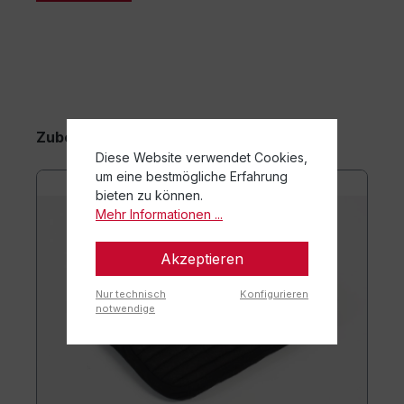
viele Menschen auf den ersten Blick ein Segen ist,
birgt auch eine Reihe von Nachteilen. Tägliche
gewohnte Bewegung fällt…
Zubehörartikel
Diese Website verwendet Cookies,
um eine bestmögliche Erfahrung
bieten zu können.
Mehr Informationen ...
Akzeptieren
Nur technisch
Konfigurieren
notwendige