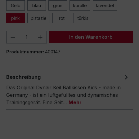
Gelb
blau
grün
koralle
lavendel
pink
pistazie
rot
türkis
Produkt Anzahl: Gib den gewünschten We
In den Warenkorb
Produktnummer:
400147
Beschreibung
Das Original Dynair Keil Ballkissen Kids - made in
Germany - ist ein luftgefülltes und dynamisches
Trainingsgerät. Eine Seit…
Mehr