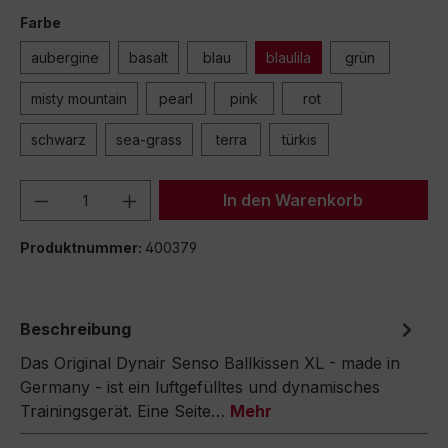
Farbe
aubergine
basalt
blau
blaulila
grün
misty mountain
pearl
pink
rot
schwarz
sea-grass
terra
türkis
Produkt Anzahl: Gib den gewünschten We
In den Warenkorb
Produktnummer:
400379
Beschreibung
Das Original Dynair Senso Ballkissen XL - made in
Germany - ist ein luftgefülltes und dynamisches
Trainingsgerät. Eine Seite…
Mehr