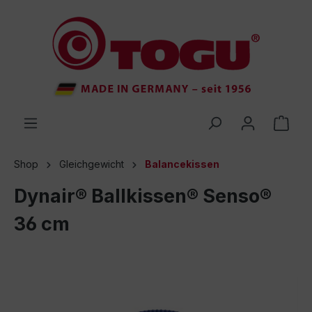
inhalt springen
Shop
Gleichgewicht
Balancekissen
Dynair® Ballkissen® Senso®
36 cm