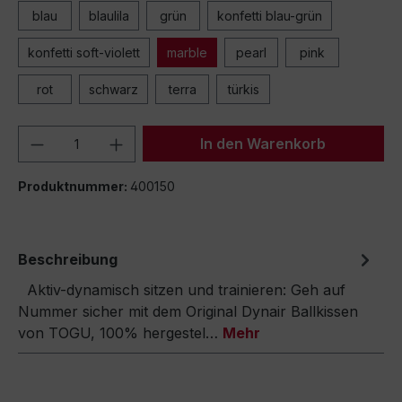
blau
blaulila
grün
konfetti blau-grün
konfetti soft-violett
marble
pearl
pink
rot
schwarz
terra
türkis
Produkt Anzahl: Gib den gewünschten We
In den Warenkorb
Produktnummer:
400150
Beschreibung
Aktiv-dynamisch sitzen und trainieren: Geh auf
Nummer sicher mit dem Original Dynair Ballkissen
von TOGU, 100% hergestel…
Mehr