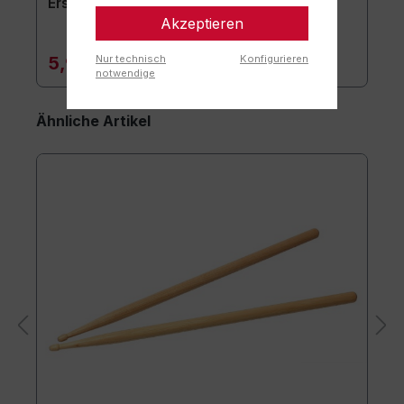
Ersatzstöpsel 2er-Set
Akzeptieren
5,90 €*
Nur technisch
Konfigurieren
notwendige
Ähnliche Artikel