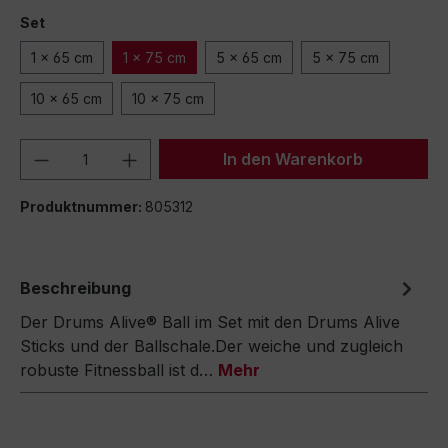
Set
1 x 65 cm
1 x 75 cm
5 x 65 cm
5 x 75 cm
10 x 65 cm
10 x 75 cm
Produkt Anzahl: Gib den gewünschten We
In den Warenkorb
Produktnummer:
805312
Beschreibung
Der Drums Alive® Ball im Set mit den Drums Alive
Sticks und der Ballschale.Der weiche und zugleich
robuste Fitnessball ist d…
Mehr