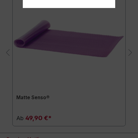
Matte Senso®
49,90 €*
Ab