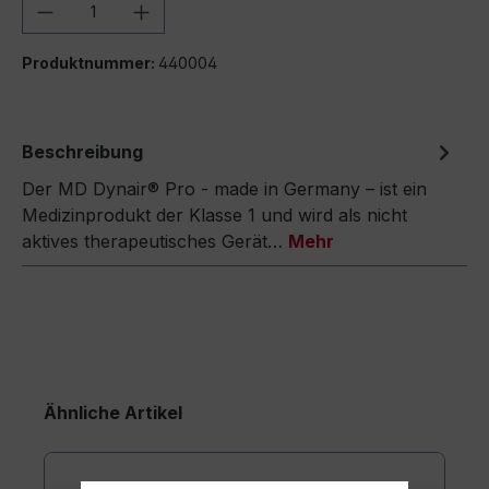
Produkt Anzahl: Gib den gewünschten We
Produktnummer:
440004
Beschreibung
Der MD Dynair® Pro - made in Germany – ist ein
Medizinprodukt der Klasse 1 und wird als nicht
aktives therapeutisches Gerät…
Mehr
Ähnliche Artikel