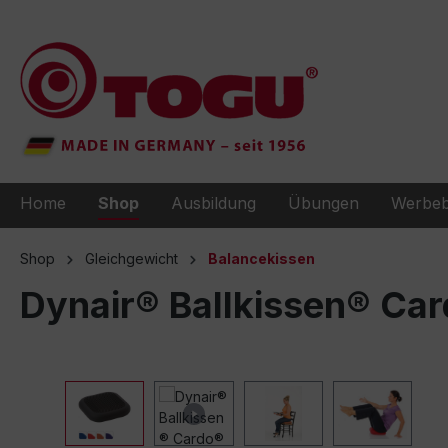
e springen
Zur Hauptnavigation springen
Home
Shop
Ausbildung
Übungen
Werbeb
Shop
Gleichgewicht
Balancekissen
Dynair® Ballkissen® Ca