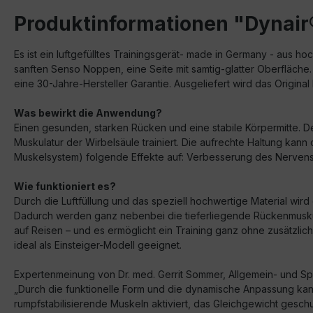
Produktinformationen "Dynair
Es ist ein luftgefülltes Trainingsgerät- made in Germany - aus h
sanften Senso Noppen, eine Seite mit samtig-glatter Oberfläche.
eine 30-Jahre-Hersteller Garantie. Ausgeliefert wird das Origin
Was bewirkt die Anwendung?
Einen gesunden, starken Rücken und eine stabile Körpermitte. D
Muskulatur der Wirbelsäule trainiert. Die aufrechte Haltung ka
Muskelsystem) folgende Effekte auf: Verbesserung des Nervensy
Wie funktioniert es?
Durch die Luftfüllung und das speziell hochwertige Material wi
Dadurch werden ganz nebenbei die tieferliegende Rückenmuskulat
auf Reisen – und es ermöglicht ein Training ganz ohne zusätzlic
ideal als Einsteiger-Modell geeignet.
Expertenmeinung von Dr. med. Gerrit Sommer, Allgemein- und Sp
„Durch die funktionelle Form und die dynamische Anpassung k
rumpfstabilisierende Muskeln aktiviert, das Gleichgewicht gesch