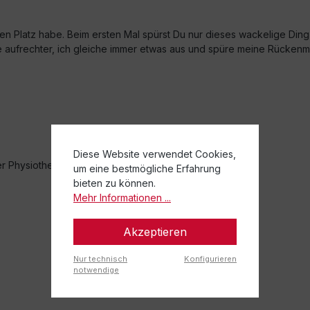
einen Platz habe. Beim ersten Mal spürst Du nur dieses wackelige Di
ze aufrechter, ich gleiche immer etwas aus und spüre meine Rückenm
Diese Website verwendet Cookies,
er Physiotherapeuten um Rat.
um eine bestmögliche Erfahrung
bieten zu können.
Mehr Informationen ...
Akzeptieren
Nur technisch
Konfigurieren
notwendige