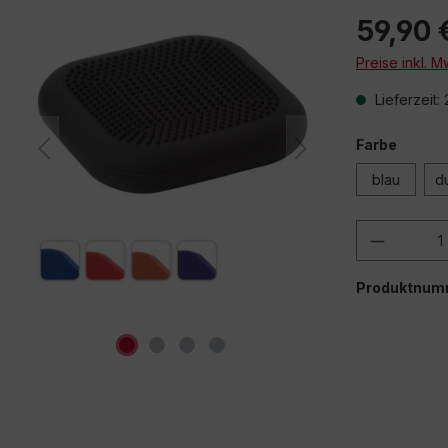
59,90 
Beim Abspielen
Preise inkl. 
Videos (You
andere Quelle
Lieferzeit:
Drittanbieter übe
auf "Erlauben
Drittanbieterin
Farbe
Einstellun
blau
d
e
Produkt
Produktnum