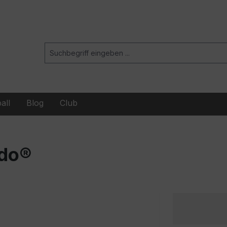
all
Blog
Club
rdo®