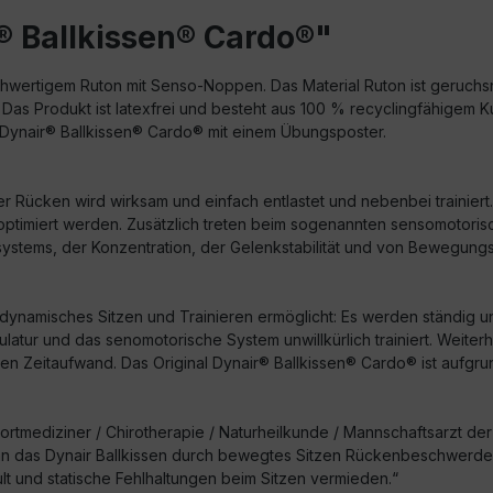
® Ballkissen® Cardo®"
ochwertigem Ruton mit Senso-Noppen. Das Material Ruton ist geruchsn
Das Produkt ist latexfrei und besteht aus 100 % recyclingfähigem Ku
al Dynair® Ballkissen® Cardo® mit einem Übungsposter.
er Rücken wird wirksam und einfach entlastet und nebenbei trainie
nn optimiert werden. Zusätzlich treten beim sogenannten sensomoto
stems, der Konzentration, der Gelenkstabilität und von Bewegungs
rd dynamisches Sitzen und Trainieren ermöglicht: Es werden ständig
ur und das senomotorische System unwillkürlich trainiert. Weiterh
hen Zeitaufwand. Das Original Dynair® Ballkissen® Cardo® ist aufgru
ortmediziner / Chirotherapie / Naturheilkunde / Mannschaftsarzt d
ann das Dynair Ballkissen durch bewegtes Sitzen Rückenbeschwer
ult und statische Fehlhaltungen beim Sitzen vermieden.“