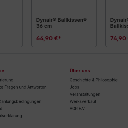
Dynair® Ballkissen®
Dynair®
36 cm
Ballki
64,90 €*
74,90
ce
Über uns
trierung
Geschichte & Philosophie
lte Fragen und Antworten
Jobs
Veranstaltungen
Zahlungsbedingungen
Werksverkauf
t
AGR E.V
itserklärung