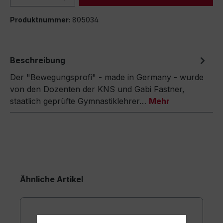
Produktnummer:
805034
Beschreibung
Der "Bewegungsprofi" - made in Germany - wurde
von den Dozenten der KNS und Gabi Fastner,
staatlich geprüfte Gymnastiklehrer…
Mehr
Ähnliche Artikel