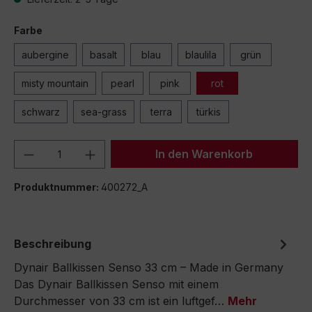
Farbe
aubergine
basalt
blau
blaulila
grün
misty mountain
pearl
pink
rot
schwarz
sea-grass
terra
türkis
Produkt Anzahl: Gib den gewünschten We
In den Warenkorb
Produktnummer:
400272_A
Beschreibung
Dynair Ballkissen Senso 33 cm – Made in Germany
Das Dynair Ballkissen Senso mit einem
Durchmesser von 33 cm ist ein luftgef…
Mehr