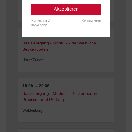
Akzeptieren
Chemnitz
Nur technisch
Konfigurieren
notwendige
19.09. – 20.09.
Basislehrgang - Modul 2 - der weibliche
Beckenboden
Uster/Zürich
19.09. – 20.09.
Basislehrgang - Modul 3 - Beckenboden
Praxistag und Prüfung
Waldenburg